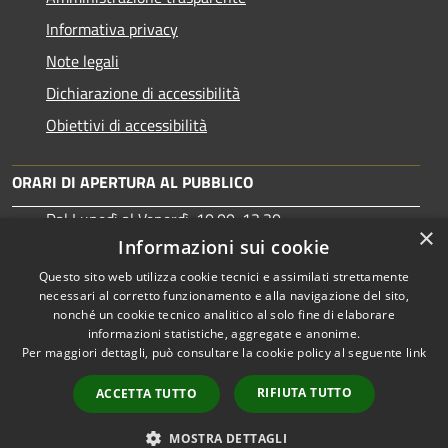
Informativa privacy
Note legali
Dichiarazione di accessibilità
Obiettivi di accessibilità
ORARI DI APERTURA AL PUBBLICO
Dal Lunedì al Venerdì: 10:00-13:30
×
Martedì: 15:30-17:00
Informazioni sui cookie
Questo sito web utilizza cookie tecnici e assimilati strettamente
necessari al corretto funzionamento e alla navigazione del sito,
nonché un cookie tecnico analitico al solo fine di elaborare
informazioni statistiche, aggregate e anonime.
RSS
Copyright © 2026 • Comune di
Per maggiori dettagli, può consultare la cookie policy al seguente
link
Accessibilità
Tortolì • Powered by
Privacy
Municipium
Accesso
•
RIFIUTA TUTTO
ACCETTA TUTTO
Cookie
redazione
Mappa del sito
MOSTRA DETTAGLI