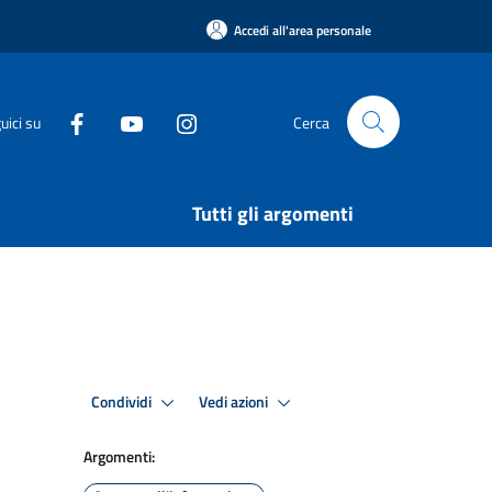
Accedi all'area personale
uici su
Cerca
Tutti gli argomenti
Condividi
Vedi azioni
Argomenti: