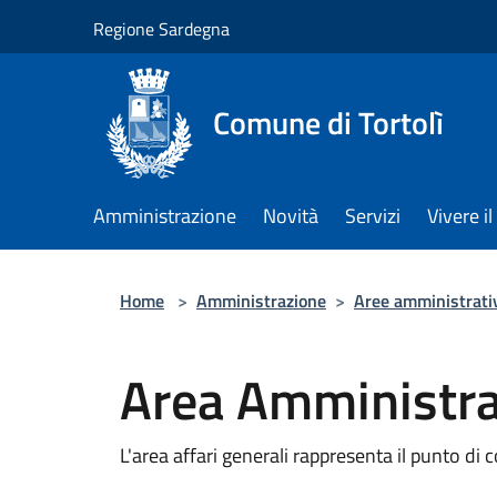
Salta al contenuto principale
Regione Sardegna
Comune di Tortolì
Amministrazione
Novità
Servizi
Vivere 
Home
>
Amministrazione
>
Aree amministrati
Area Amministra
L'area affari generali rappresenta il punto di c