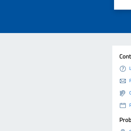
Cont
Prob