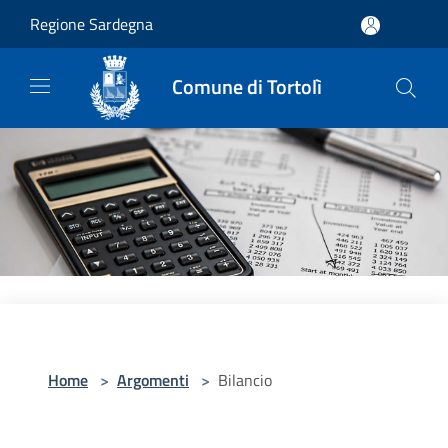
Salta al contenuto principale
Regione Sardegna
Comune di Tortolì
Home
>
Argomenti
>
Bilancio