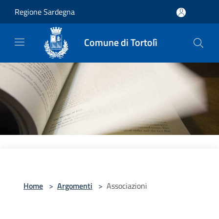
Salta al contenuto principale
Regione Sardegna
Comune di Tortolì
Home
>
Argomenti
>
Associazioni