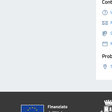
Cont
Prob