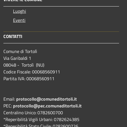
Luoghi
Eventi
CONTATTI
Comune di Tortolì
Via Garibaldi 1
08048 - Tortolì (NU)
Codice Fiscale: 00068560911
Partita IVA: 00068560911
Email:
protocollo@comuneditortoli.it
PEC:
protocollo@pec.comuneditortoli.it
Centralino Unico: 0782600700
*Reperibilità Vigili Urbani: 0782624385
*Reperibilità Stato Civile: 0782600726