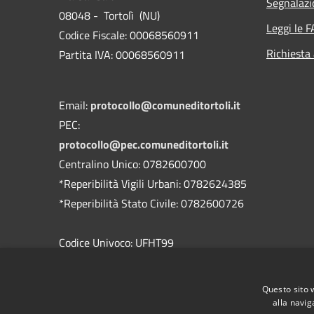
Segnalazi
08048 - Tortolì (NU)
Leggi le 
Codice Fiscale: 00068560911
Richiesta
Partita IVA: 00068560911
Email:
protocollo@comuneditortoli.it
PEC:
protocollo@pec.comuneditortoli.it
Centralino Unico: 0782600700
*Reperibilità Vigili Urbani: 0782624385
*Reperibilità Stato Civile: 0782600726
Codice Univoco: UFHT99
Codice IPA: c_a355
Cod.IBAN:
Questo sito 
IT42W0101585390000000031510
alla navig