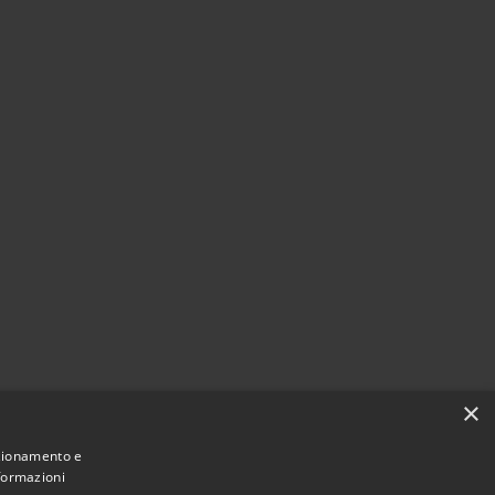
×
nzionamento e
nformazioni