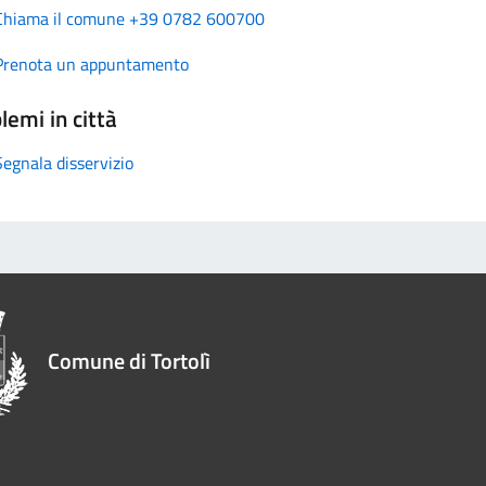
Chiama il comune +39 0782 600700
Prenota un appuntamento
lemi in città
Segnala disservizio
Comune di Tortolì